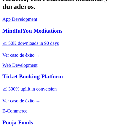
duraderos.
App Development
MindfulYou Meditations
📈
50K downloads in 90 days
Ver caso de éxito
→
Web Development
Ticket Booking Platform
📈
300% uplift in conversion
Ver caso de éxito
→
E-Commerce
Pooja Foods