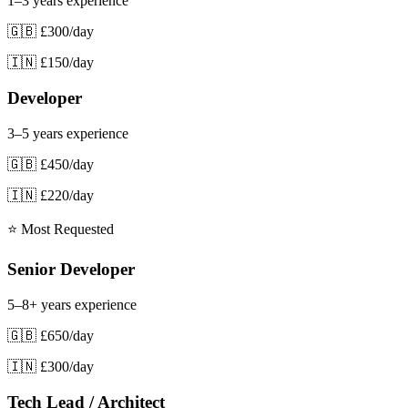
1–3 years experience
🇬🇧
£300
/day
🇮🇳
£150
/day
Developer
3–5 years experience
🇬🇧
£450
/day
🇮🇳
£220
/day
⭐ Most Requested
Senior Developer
5–8+ years experience
🇬🇧
£650
/day
🇮🇳
£300
/day
Tech Lead / Architect