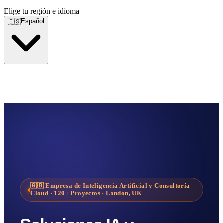
Elige tu región e idioma
Español
🇪🇸
🇬🇧
Empresa de Inteligencia Artificial y Consultoría
Cloud
· 120+
Proyectos
· London, UK
Servicios