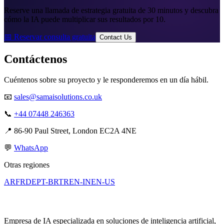
Reserve una llamada de estrategia gratuita de 30 minutos y descubra
cómo la IA puede multiplicar sus resultados por 10.
📅 Reservar consulta gratuita
Contact Us
Contáctenos
Cuéntenos sobre su proyecto y le responderemos en un día hábil.
📧
sales@samaisolutions.co.uk
📞
+44 07448 246363
📍
86-90 Paul Street, London EC2A 4NE
💬
WhatsApp
Otras regiones
AR
FR
DE
PT-BR
TR
EN-IN
EN-US
Empresa de IA especializada en soluciones de inteligencia artificial,