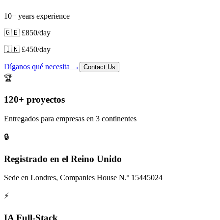
10+ years experience
🇬🇧
£850
/day
🇮🇳
£450
/day
Díganos qué necesita
→
Contact Us
🏆
120+ proyectos
Entregados para empresas en 3 continentes
🔒
Registrado en el Reino Unido
Sede en Londres, Companies House N.º 15445024
⚡
IA Full-Stack