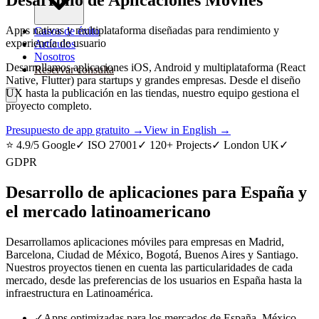
Apps nativas y multiplataforma diseñadas para rendimiento y
Casos de éxito
experiencia de usuario
Artículos
Nosotros
Desarrollamos aplicaciones iOS, Android y multiplataforma (React
Reservar consulta
Native, Flutter) para startups y grandes empresas. Desde el diseño
UX hasta la publicación en las tiendas, nuestro equipo gestiona el
proyecto completo.
Presupuesto de app gratuito →
View in English →
⭐ 4.9/5 Google
✓ ISO 27001
✓ 120+ Projects
✓ London UK
✓
GDPR
Desarrollo de aplicaciones para España y
el mercado latinoamericano
Desarrollamos aplicaciones móviles para empresas en Madrid,
Barcelona, Ciudad de México, Bogotá, Buenos Aires y Santiago.
Nuestros proyectos tienen en cuenta las particularidades de cada
mercado, desde las preferencias de los usuarios en España hasta la
infraestructura en Latinoamérica.
✓
Apps optimizadas para los mercados de España, México,