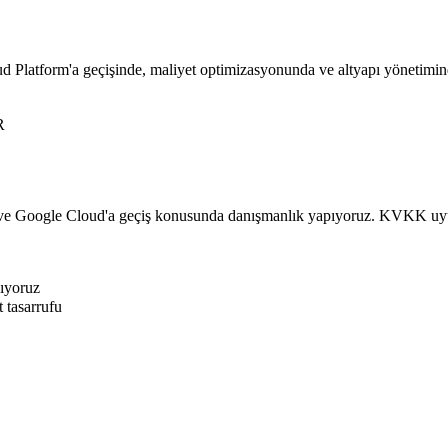
ud Platform'a geçişinde, maliyet optimizasyonunda ve altyapı yönetimind
R
re ve Google Cloud'a geçiş konusunda danışmanlık yapıyoruz. KVKK uyu
ıyoruz
 tasarrufu