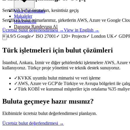
Sertifikalı bulut mimarları, kesintisiz geçiş
Vaka Çalışmaları
Makaleler
Sertifikalı bulut mimarlarımız, şirketlerin AWS, Azure ve Google Clo
Hakkımızda
Danışma Randevusu Al
Ücretsiz bulut değerlendirmesi →
View in English →
⭐ 4.9/5 Google
✓ ISO 27001
✓ 120+ Projects
✓ London UK
✓ GDP
Türk işletmeleri için bulut çözümleri
İstanbul, Ankara, İzmir ve diğer şehirlerdeki işletmelere AWS, Azu
kullanıyoruz. Türkçe proje yönetimi ve teknik destek sunuyoruz.
✓
KVKK uyumlu bulut mimarisi ve veri işleme
✓
AWS, Azure ve GCP'de Türkiye ve Avrupa bölgeleri ile çalış
✓
Türk KOBİ ve kurumsal müşteriler için ortalama %35 maliyet
Buluta geçmeye hazır mısınız?
Ekibimizle ücretsiz bulut değerlendirmesi planlayın.
Ücretsiz bulut değerlendirmesi →