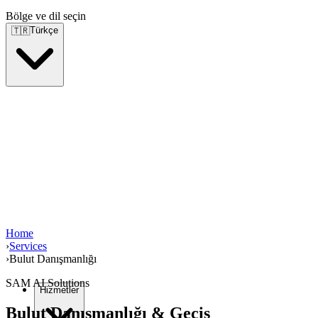
Bölge ve dil seçin
Türkçe
🇹🇷
Home
›
Services
›
Bulut Danışmanlığı
SAM AI Solutions
Hizmetler
Bulut Danışmanlığı & Geçiş