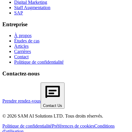
Digital Marketing
Staff Augmentation
SAP
Entreprise
À propos
Études de cas
Articles
Carrières
Contact
Politique de confidentialité
Contactez-nous
Prendre rendez-vous
Contact Us
© 2026 SAM AI Solutions LTD. Tous droits réservés.
Politique de confidentialité
Préférences de cookies
Conditions
d'utilisation