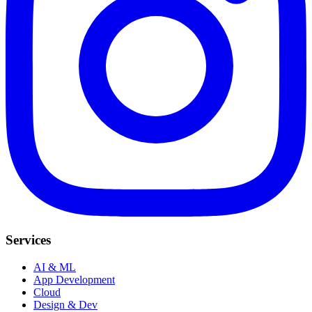
Services
AI & ML
App Development
Cloud
Design & Dev