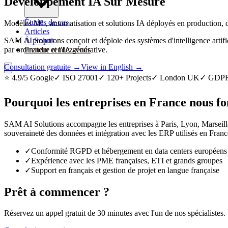
Développement IA Sur Mesure
Études de cas
Modèles ML, automatisation et solutions IA déployés en production,
Articles
SAM AI Solutions conçoit et déploie des systèmes d'intelligence artifi
À propos
par ordinateur et l'IA générative.
Prendre rendez-vous
Consultation gratuite
→
View in English
→
⭐ 4.9/5 Google
✓ ISO 27001
✓ 120+ Projects
✓ London UK
✓ GDP
Pourquoi les entreprises en France nous fo
SAM AI Solutions accompagne les entreprises à Paris, Lyon, Marseille,
souveraineté des données et intégration avec les ERP utilisés en Franc
✓
Conformité RGPD et hébergement en data centers européens
✓
Expérience avec les PME françaises, ETI et grands groupes
✓
Support en français et gestion de projet en langue française
Prêt à commencer ?
Réservez un appel gratuit de 30 minutes avec l'un de nos spécialistes.